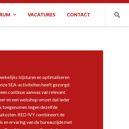
TRUM
VACATURES
CONTACT
Zoeken
wekelijks bijsturen en optimaliseren
onze SEA-activiteiten heeft gezorgd
 een continue aanwas van relevant
eer en een webshop omzet dat ieder
 is toegenomen tegen dezelfde
akosten. RED IVY combineert de
is en ervaring van de bureauzijde met