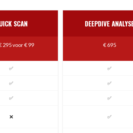
UICK SCAN
DEEPDIVE ANALYS
€ 295 voor € 99
€ 695
✅
✅
✅
✅
✅
✅
❌
✅