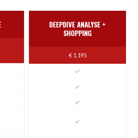
E
DEEPDIVE ANALYSE +
SHOPPING
€ 1.195
✅
✅
✅
✅