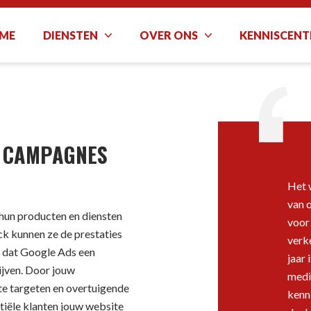
ME
DIENSTEN
OVER ONS
KENNISCEN
S CAMPAGNES
Het 
van 
hun producten en diensten
voor
k kunnen ze de prestaties
verk
n dat Google Ads een
jaar
ijven. Door jouw
medi
te targeten en overtuigende
kenn
ntiële klanten jouw website