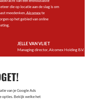
aadkracht van een enthousiaste
teer die op locatie aan de slag is om
aast meedenken,
Alcomex
te
orgen op het gebied van online
eting.
JELLE VAN VLIET
Managing director, Alcomex Holding B.V.
GET!
satie van je Google Ads
e opties. Bekijk welke het