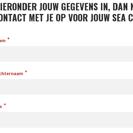
IERONDER JOUW GEGEVENS IN, DAN
ONTACT MET JE OP VOOR JOUW SEA 
*
aam
*
achternaam
*
s