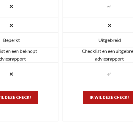
❌
✅
❌
❌
Beperkt
Uitgebreid
ist en een beknopt
Checklist en een uitgebr
dviesrapport
adviesrapport
❌
✅
WIL DEZE CHECK!
IK WIL DEZE CHECK!