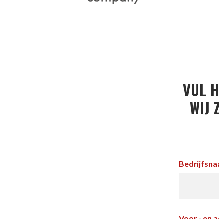
VUL H
WIJ 
Bedrijfsn
Voor - en 