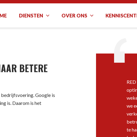
ME
DIENSTEN
OVER ONS
KENNISCEN
NAAR BETERE
RED 
optim
 bedrijfsvoering. Google is
wekel
ng is. Daarom is het
we e
verk
betr
te ha