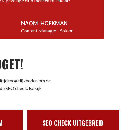
 & gezellige club mensen bij elkaar!
NAOMI HOEKMAN
Content Manager - Solcon
GET!
altijd mogelijkheden om de
r de SEO check. Bekijk
M
SEO CHECK UITGEBREID