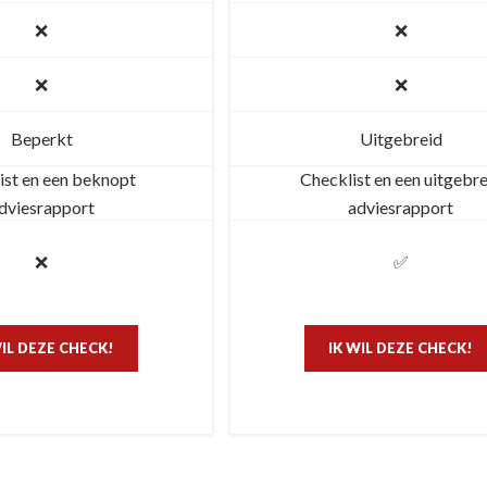
❌
❌
❌
❌
Beperkt
Uitgebreid
ist en een beknopt
Checklist en een uitgebr
dviesrapport
adviesrapport
❌
✅
WIL DEZE CHECK!
IK WIL DEZE CHECK!