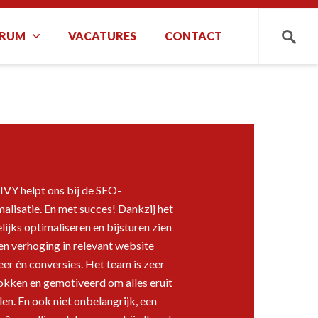
TRUM
VACATURES
CONTACT
Zoeken
IVY helpt ons bij de SEO-
alisatie. En met succes! Dankzij het
ijks optimaliseren en bijsturen zien
en verhoging in relevant website
eer én conversies. Het team is zeer
okken en gemotiveerd om alles eruit
len. En ook niet onbelangrijk, een