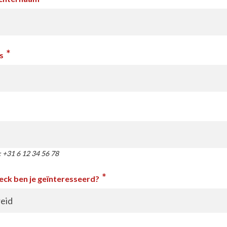
*
s
: +31 6 12 34 56 78
*
heck ben je geïnteresseerd?
eid