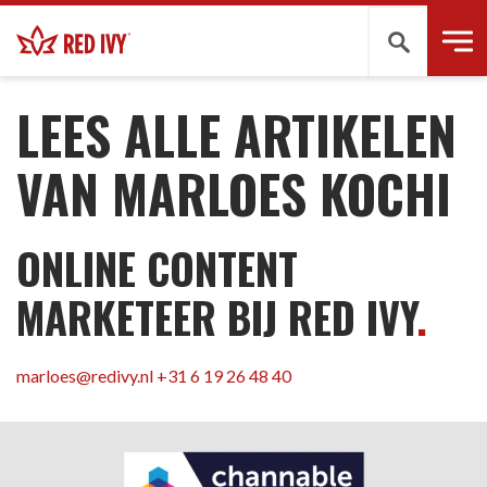
Zoeken
TEAM
-
MARLOES KOCHI
LEES ALLE ARTIKELEN
VAN MARLOES KOCHI
ONLINE CONTENT
MARKETEER BIJ RED IVY
.
marloes@redivy.nl
+31 6 19 26 48 40