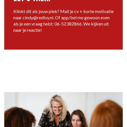
Klinkt dit als jouw plek? Mail je cv + korte motivatie
naar cindy@redivy.nl. Of app/bel me gewoon even
als je een vraag hebt: 06-52382866. We kijken uit
naar je reactie!