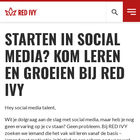
Zoeken
VACATURES
-
SOCIAL MEDIA TALENT
STARTEN IN SOCIAL
MEDIA? KOM LEREN
EN GROEIEN BIJ RED
IVY
Hey social media talent,
Wil je dolgraag aan de slag met social media, maar heb je nog
geen ervaring op je cv staan? Geen probleem. Bij RED IVY
zoeken we iemand die het vak wil leren vanaf de basis –
iemand met motivatie, initiatief en een scherp oog voor wat