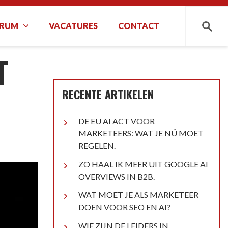
TRUM
VACATURES
CONTACT
Zoeken
T
RECENTE ARTIKELEN
DE EU AI ACT VOOR
MARKETEERS: WAT JE NÚ MOET
REGELEN.
ZO HAAL IK MEER UIT GOOGLE AI
OVERVIEWS IN B2B.
WAT MOET JE ALS MARKETEER
DOEN VOOR SEO EN AI?
WIE ZIJN DE LEIDERS IN