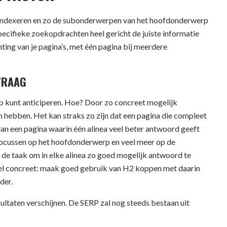
 te indexeren en zo de subonderwerpen van het hoofdonderwerp
pecifieke zoekopdrachten heel gericht de juiste informatie
ichting van je pagina’s, met één pagina bij meerdere
VRAAG
 op kunt anticiperen. Hoe? Door zo concreet mogelijk
 hebben. Het kan straks zo zijn dat een pagina die compleet
an een pagina waarin één alinea veel beter antwoord geeft
 focussen op het hoofdonderwerp en veel meer op de
de taak om in elke alinea zo goed mogelijk antwoord te
el concreet: maak goed gebruik van H2 koppen met daarin
der.
esultaten verschijnen. De SERP zal nog steeds bestaan uit