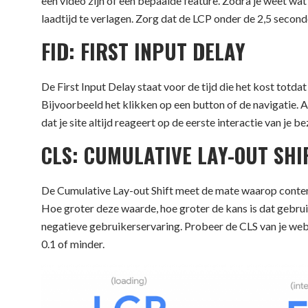
een video zijn of een bepaalde feature. Zodra je weet wat
laadtijd te verlagen. Zorg dat de LCP onder de 2,5 seconde
FID: FIRST INPUT DELAY
De First Input Delay staat voor de tijd die het kost totd
Bijvoorbeeld het klikken op een button of de navigatie. A
dat je site altijd reageert op de eerste interactie van je b
CLS: CUMULATIVE LAY-OUT SHI
De Cumulative Lay-out Shift meet de mate waarop content
Hoe groter deze waarde, hoe groter de kans is dat gebruik
negatieve gebruikerservaring. Probeer de CLS van je webs
0.1 of minder.