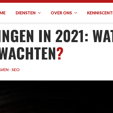
ME
DIENSTEN
OVER ONS
KENNISCEN
021: WAT KUNNEN WE VERWACHTEN?
NGEN IN 2021: WA
RWACHTEN
?
AVEN
-
SEO