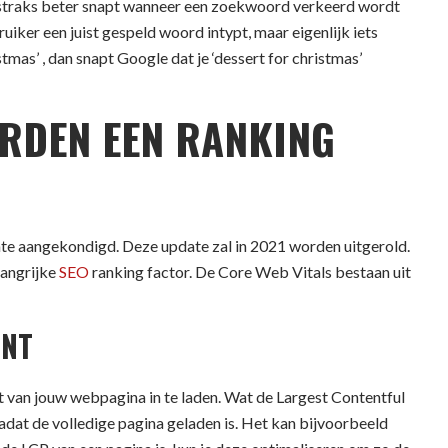
e straks beter snapt wanneer een zoekwoord verkeerd wordt
iker een juist gespeld woord intypt, maar eigenlijk iets
tmas’ , dan snapt Google dat je ‘dessert for christmas’
ORDEN EEN RANKING
ate aangekondigd. Deze update zal in 2021 worden uitgerold.
langrijke
SEO
ranking factor. De Core Web Vitals bestaan uit
INT
nt van jouw webpagina in te laden. Wat de Largest Contentful
adat de volledige pagina geladen is. Het kan bijvoorbeeld