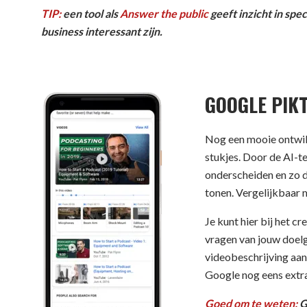
TIP:
een tool als
Answer the public
geeft inzicht in sp
business interessant zijn.
GOOGLE PIK
Nog een mooie ontwikk
stukjes. Door de AI-t
onderscheiden en zo 
tonen. Vergelijkbaar m
Je kunt hier bij het c
vragen van jouw doelg
videobeschrijving aan
Google nog eens extra
Goed om te weten:
G