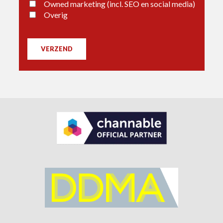
Owned marketing (incl. SEO en social media)
Overig
VERZEND