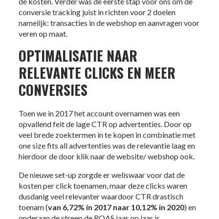
de kosten. Verder was de eerste stap voor ons om de
conversie tracking juist in richten voor 2 doelen
namelijk: transacties in de webshop en aanvragen voor
veren op maat.
OPTIMALISATIE NAAR
RELEVANTE CLICKS EN MEER
CONVERSIES
Toen we in 2017 het account overnamen was een
opvallend feit de lage CTR op advertenties. Door op
veel brede zoektermen in te kopen in combinatie met
one size fits all advertenties was de relevantie laag en
hierdoor de door klik naar de website/ webshop ook.
De nieuwe set-up zorgde er weliswaar voor dat de
kosten per click toenamen, maar deze clicks waren
dusdanig veel relevanter waardoor CTR drastisch
toenam (
van 6,72% in 2017 naar 10,12% in 2020
) en
onderaan de streep de ROAS jaar op jaar is