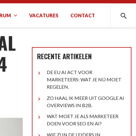
TRUM
VACATURES
CONTACT
Zoeken
(GA4).
AL
4
RECENTE ARTIKELEN
DE EU AI ACT VOOR
MARKETEERS: WAT JE NÚ MOET
REGELEN.
ZO HAAL IK MEER UIT GOOGLE AI
OVERVIEWS IN B2B.
WAT MOET JE ALS MARKETEER
DOEN VOOR SEO EN AI?
WIE ZIJN DE LEIDERS IN